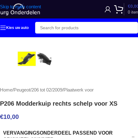
€
0,0
Skip to main content
0
ite
Kies uw auto
Home
/
Peugeot
/
206 tot 02/2009
/
Plaatwerk voor
P206 Modderkuip rechts schelp voor XS
€
10,00
VERVANGINGSONDERDEEL PASSEND VOOR
–