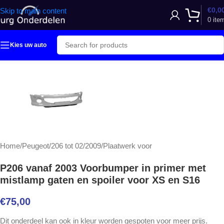
€
0,0
Skip to main content
0
ite
Kies uw auto
Home
/
Peugeot
/
206 tot 02/2009
/
Plaatwerk voor
P206 vanaf 2003 Voorbumper in primer met
mistlamp gaten en spoiler voor XS en S16
€
75,00
Dit onderdeel kan ook in kleur worden gespoten voor meer prijs.