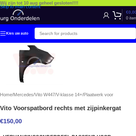
Wij zijn tot 10 aug geheel gesloten!!!!
Skip to main content
€
0,0
0
ite
Kies uw auto
Home
/
Mercedes
/
Vito W447/V-klasse 14+
/
Plaatwerk voor
Vito Voorspatbord rechts met zijpinkergat
€
150,00