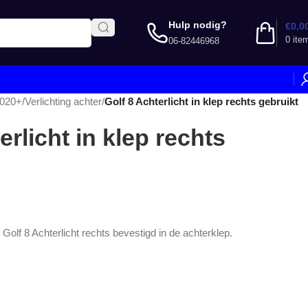
Hulp nodig?
€
0,0
0
ite
06-82446968
2020+
/
Verlichting achter
/
Golf 8 Achterlicht in klep rechts gebruikt
erlicht in klep rechts
Golf 8 Achterlicht rechts bevestigd in de achterklep.