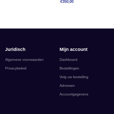
€
350,00
Juridisch
Mijn account
Algemene voorwaarden
Dashboard
Privacybeleid
Bestellingen
Volg uw bestelling
Adressen
Accountgegevens
English