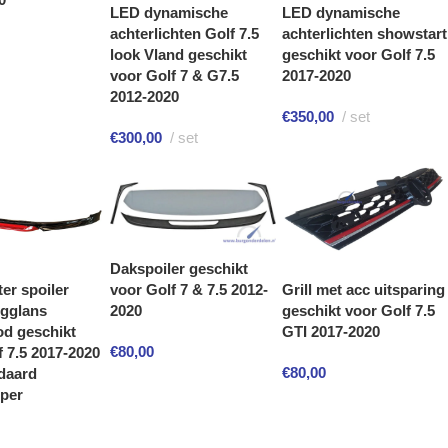
LED dynamische
LED dynamische
achterlichten Golf 7.5
achterlichten showstart
look Vland geschikt
geschikt voor Golf 7.5
voor Golf 7 & G7.5
2017-2020
2012-2020
€
350,00
set
€
300,00
set
Dakspoiler geschikt
Grill met acc uitsparing
ter spoiler
voor Golf 7 & 7.5 2012-
geschikt voor Golf 7.5
ogglans
2020
GTI 2017-2020
od geschikt
€
80,00
f 7.5 2017-2020
€
80,00
daard
per