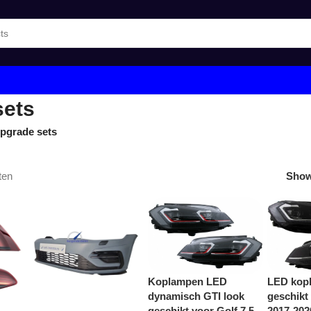
sets
upgrade sets
ten
Sho
Koplampen LED
LED kop
dynamisch GTI look
geschikt 
geschikt voor Golf 7,5
2017-202