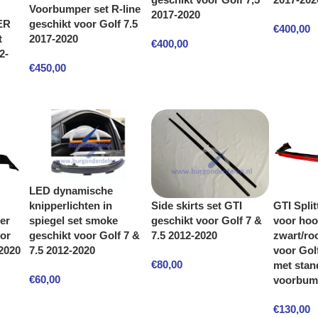
Voorbumper set R-line
2017-2020
ER
geschikt voor Golf 7.5
€
400,00
t
2017-2020
€
400,00
2-
€
450,00
LED dynamische
Side skirts set GTI
GTI Split
knipperlichten in
geschikt voor Golf 7 &
voor ho
spiegel set smoke
er
7.5 2012-2020
zwart/ro
geschikt voor Golf 7 &
oor
voor Gol
7.5 2012-2020
-2020
€
80,00
met stan
€
60,00
voorbum
€
130,00