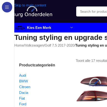
Skip to main content
Kies Een Merk
Tuning styling en upgrade 
Home
/
Volkswagen
/
Golf 7.5 2017-2020
/
Tuning styling en 
Toont alle 17 resulta
Productcategorieën
Audi
BMW
Citroen
Dacia
Fiat
Ford