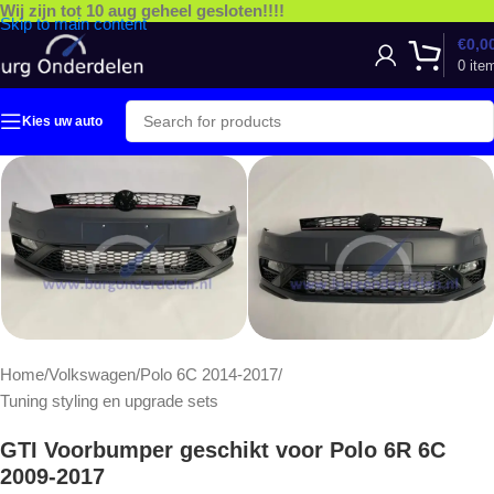
Wij zijn tot 10 aug geheel gesloten!!!!
Skip to main content
€
0,0
0
ite
Kies uw auto
Home
/
Volkswagen
/
Polo 6C 2014-2017
/
Tuning styling en upgrade sets
GTI Voorbumper geschikt voor Polo 6R 6C
2009-2017