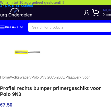
Wij zijn tot 10 aug geheel gesloten!!!!
Skip to main content
€
0,0
0
ite
Kies uw auto
Home
/
Volkswagen
/
Polo 9N3 2005-2009
/
Plaatwerk voor
Profiel rechts bumper primergeschikt voor
Polo 9N3
€
7,50