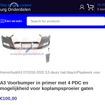
€
0,0
Skip to main content
0
ite
Kies uw auto
Home
/
Audi
/
A3 07/2016-2020 3,5 deurs hatchback
/
Plaatwerk voor
A3 Voorbumper in primer met 4 PDC en
mogelijkheid voor koplampsproeier gaten
€
100,00