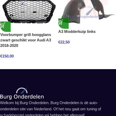
A3 Modderkuip links
Voorbumper grill hoogglans
zwart geschikt voor Audi A3
€
22,50
2016-2020
€
150,00
Welkom bij Burg Onderdelen. Burg Onderdelen is dé auto-
onderdelen site van Nederland. Of het nou gaat om tuning of
schadeherstel onderdelen wij hebben het allemaal!