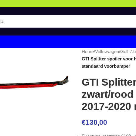
Home
/
Volkswagen
/
Golf 7.
GTI Splitter spoiler voor
standaard voorbumper
GTI Splitte
zwart/rood 
2017-2020
€
130,00