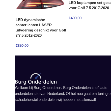
LED koplampen set gesc
voor Golf 7.5 2017-2020
€
400,00
LED dynamische
achterlichten LASER
uitvoering geschikt voor Golf
7/7.5 2012-2020
€
350,00
Welkom bij Burg Onderdelen. Burg Onderdelen is dé auto-
onderdelen site van Nederland. Of het nou gaat om tuning o
schadeherstel onderdelen wij hebben het allemaal!