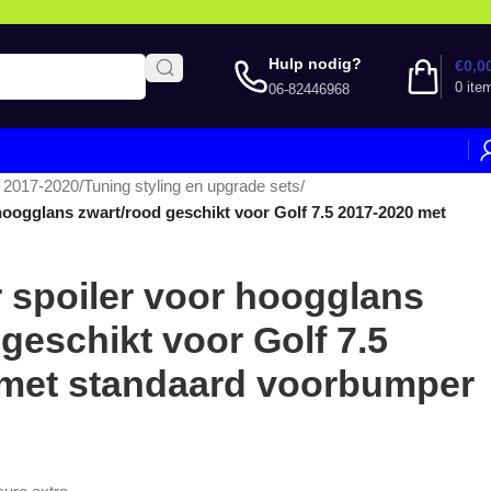
Hulp nodig?
€
0,0
0
ite
06-82446968
5 2017-2020
/
Tuning styling en upgrade sets
/
 hoogglans zwart/rood geschikt voor Golf 7.5 2017-2020 met
r spoiler voor hoogglans
geschikt voor Golf 7.5
 met standaard voorbumper