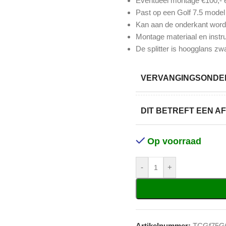
Eventueel montage €100,- 
Past op een Golf 7.5 model
Kan aan de onderkant word
Montage materiaal en instru
De splitter is hoogglans zw
VERVANGINGSONDER
DIT BETREFT EEN 
Op voorraad
-
+
Artikelnummer:
TCGf75G