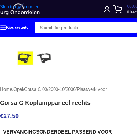
€
0,0
Skip to main content
0
ite
Kies uw auto
Home
/
Opel
/
Corsa C 09/2000-10/2006
/
Plaatwerk voor
Corsa C Koplamppaneel rechts
€
27,50
VERVANGINGSONDERDEEL PASSEND VOOR
–