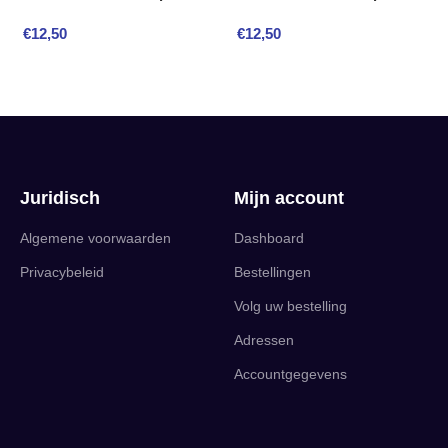
€
12,50
€
12,50
Juridisch
Mijn account
Algemene voorwaarden
Dashboard
Privacybeleid
Bestellingen
Volg uw bestelling
Adressen
Accountgegevens