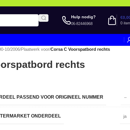
Hulp nodig?
€
0,0
0
ite
06-82446968
00-10/2006
/
Plaatwerk voor
/
Corsa C Voorspatbord rechts
orspatbord rechts
DEEL PASSEND VOOR ORIGINEEL NUMMER
–
AFTERMARKET ONDERDEEL
ja