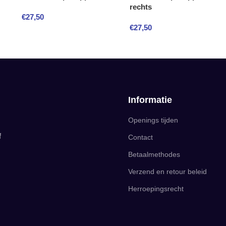
rechts
€
27,50
€
27,50
Informatie
Openings tijden
f
Contact
Betaalmethodes
Verzend en retour beleid
Herroepingsrecht