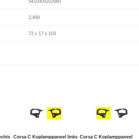
5410909202880
2,400
72 x 17 x 103
echts
Corsa C Koplamppaneel links
Corsa C Koplamppaneel