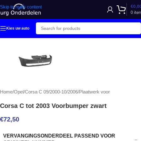
€
0,0
Skip to main content
0
ite
Kies uw auto
Home
/
Opel
/
Corsa C 09/2000-10/2006
/
Plaatwerk voor
Corsa C tot 2003 Voorbumper zwart
€
72,50
VERVANGINGSONDERDEEL PASSEND VOOR
–