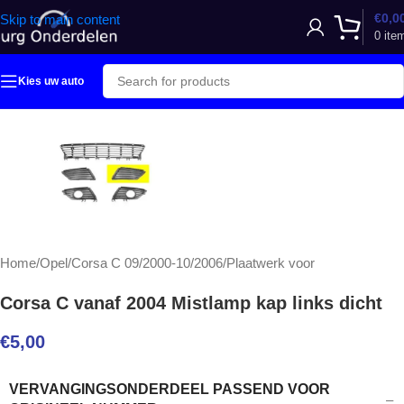
€
0,0
Skip to main content
0
ite
Kies uw auto
Home
/
Opel
/
Corsa C 09/2000-10/2006
/
Plaatwerk voor
Corsa C vanaf 2004 Mistlamp kap links dicht
€
5,00
VERVANGINGSONDERDEEL PASSEND VOOR
–