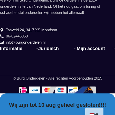
Welkom bij Burg Onderdelen. Burg Onderdelen is dé auto-
onderdelen site van Nederland. Of het nou gaat om tuning of
schadeherstel onderdelen wij hebben het allemaal!
Tasveld 24, 3417 XS Montfoort
06-82446968
info@burgonderdelen.nl
Informatie
Juridisch
Mijn account
© Burg Onderdelen - Alle rechten voorbehouden 2025
Wij zijn tot 10 aug geheel gesloten!!!!
EN
NL