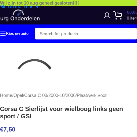
Wij zijn tot 10 aug geheel gesloten!!!!
Skip to main content
€
0,0
0
ite
Kies uw auto
Home
/
Opel
/
Corsa C 09/2000-10/2006
/
Plaatwerk voor
Corsa C Sierlijst voor wielboog links geen
sport / GSI
€
7,50