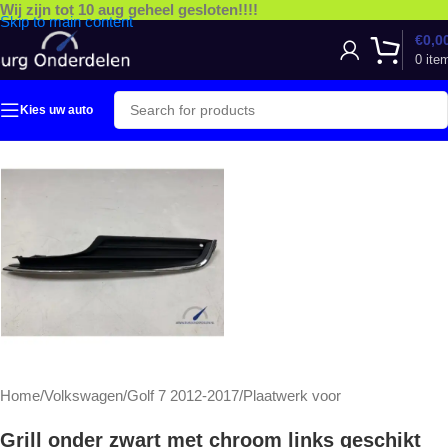
Wij zijn tot 10 aug geheel gesloten!!!!
Skip to main content
€
0,0
0
ite
Kies uw auto
Home
/
Volkswagen
/
Golf 7 2012-2017
/
Plaatwerk voor
Grill onder zwart met chroom links geschikt