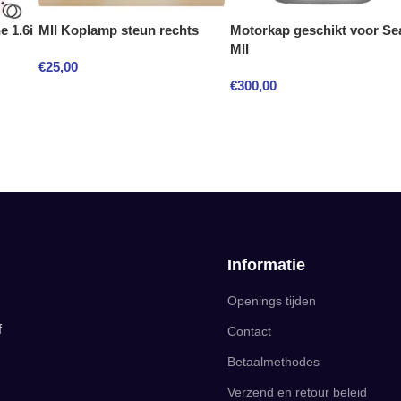
e 1.6i
MII Koplamp steun rechts
Motorkap geschikt voor Se
MII
€
25,00
€
300,00
Informatie
Openings tijden
f
Contact
Betaalmethodes
Verzend en retour beleid