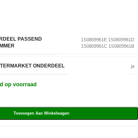
RDEEL PASSEND
1S0809961E 1S0809961D
UMMER
1S0809961C 1S0809961B
AFTERMARKET ONDERDEEL
ja
nd op voorraad
Toevoegen Aan Winkelwagen