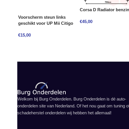
Corsa D Radiator benzin
Voorscherm steun links
€
45,00
geschikt voor UP Mii Citigo
€
15,00
Welkom bij Burg Onderdelen. Burg Onderdelen is dé auto-
onderdelen site van Nederland. Of het nou gaat om tuning o
schadeherstel onderdelen wij hebben het allemaal!