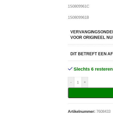
1S0809961C
1S0809961B
VERVANGINGSONDE
VOOR ORIGINEEL N
DIT BETREFT EEN 
Slechts 6 restere
-
+
Artikelnummer:
7608433