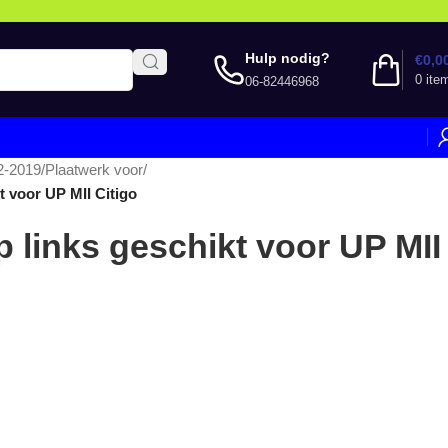
Hulp nodig?
€
0,0
0
ite
06-82446968
2-2019
/
Plaatwerk voor
/
t voor UP MII Citigo
 links geschikt voor UP MII