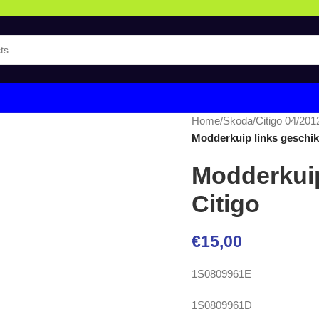
Home
/
Skoda
/
Citigo 04/201
Modderkuip links geschik
Modderkuip
Citigo
€
15,00
1S0809961E
1S0809961D