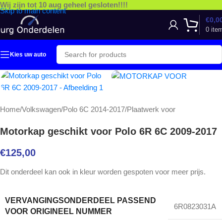
Wij zijn tot 10 aug geheel gesloten!!!!
Skip to main content
€
0,0
0
ite
Kies uw auto
Home
/
Volkswagen
/
Polo 6C 2014-2017
/
Plaatwerk voor
Motorkap geschikt voor Polo 6R 6C 2009-2017
€
125,00
Dit onderdeel kan ook in kleur worden gespoten voor meer prijs.
VERVANGINGSONDERDEEL PASSEND
6R0823031A
VOOR ORIGINEEL NUMMER