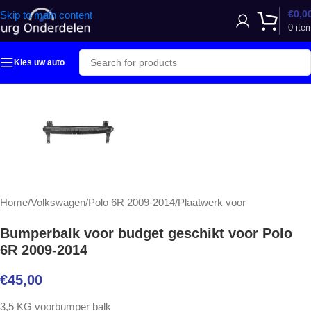
€
0,0
Skip to main content
0
ite
Kies uw auto
Home
/
Volkswagen
/
Polo 6R 2009-2014
/
Plaatwerk voor
Bumperbalk voor budget geschikt voor Polo
6R 2009-2014
€
45,00
3,5 KG voorbumper balk