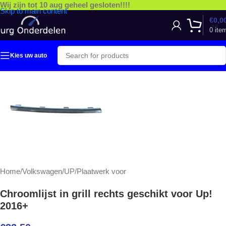
Wij zijn tot 10 aug geheel gesloten!!!!
Skip to main content
€
0,0
0
ite
Kies uw auto
Home
/
Volkswagen
/
UP
/
Plaatwerk voor
Chroomlijst in grill rechts geschikt voor Up!
2016+