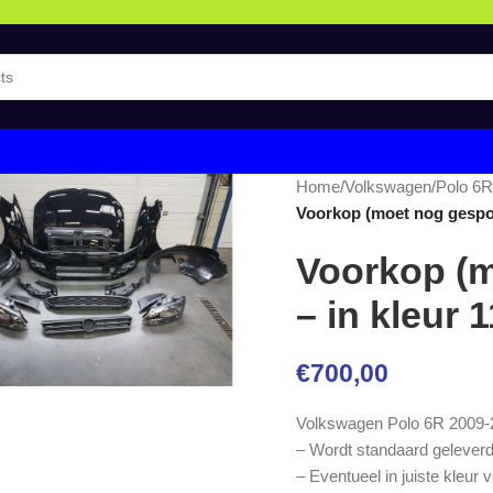
Home
/
Volkswagen
/
Polo 6R
Voorkop (moet nog gespot
Voorkop (
– in kleur 
€
700,00
Volkswagen Polo 6R 2009-
– Wordt standaard geleverd 
– Eventueel in juiste kleur 