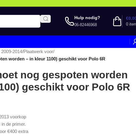
Hulp nodig?
€
0,0
0
ite
06-82446968
 2009-2014
/
Plaatwerk voor
/
en worden – in kleur 1100) geschikt voor Polo 6R
moet nog gespoten worden
1100) geschikt voor Polo 6R
2013 voorkop
in de primer.
voor €400 extra